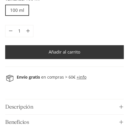
100 ml
Cantidad
Cantidad
Añadir al carrito
Envío gratis
en compras > 60€
+info
Añadir
un
producto
Descripción
a
la
Beneficios
cesta