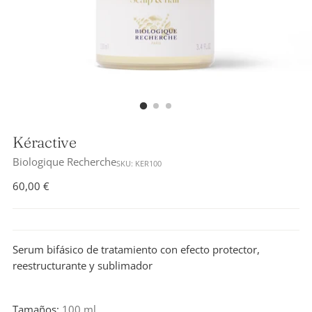
Kéractive
Biologique Recherche
SKU: KER100
Precio
60,00 €
normal
Serum bifásico de tratamiento con efecto protector,
reestructurante y sublimador
Tamaños:
100 ml