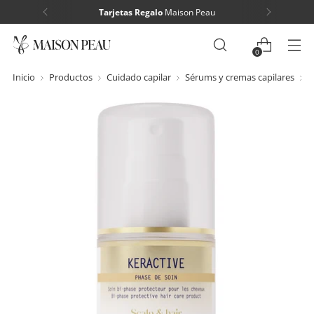
Envío Gratis
a península en compras > 60€
0
Inicio
Productos
Cuidado capilar
Sérums y cremas capilares
K