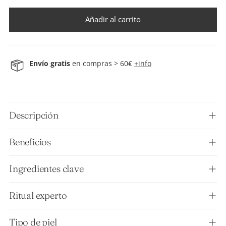
Añadir al carrito
Envío gratis
en compras > 60€
+info
Añadir
un
producto
Descripción
a
la
Beneficios
cesta
Ingredientes clave
Ritual experto
Tipo de piel