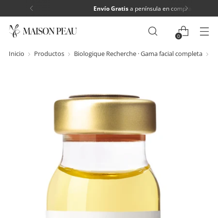
Envío Gratis
a península en compras > 60€
0
Inicio
Productos
Biologique Recherche · Gama facial completa
S