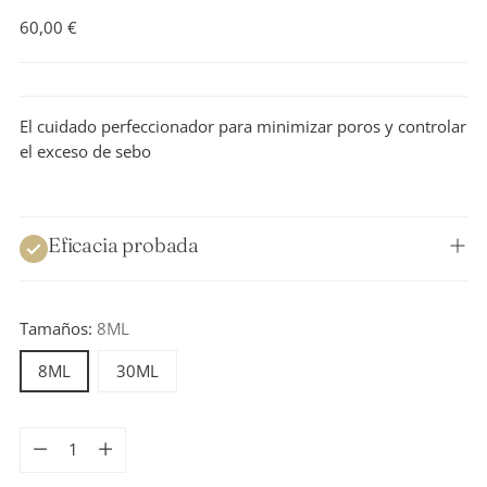
Precio
60,00 €
normal
El cuidado perfeccionador para minimizar poros y controlar
el exceso de sebo
Eficacia probada
Tamaños:
8ML
8ML
30ML
Cantidad
Cantidad